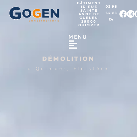
BÂTIMENT
02 98
1D RUE
SAINTE
64 83
ANNE DE
GUELEN
24
29000
QUIMPER
DÉMOLITION
à Quimper, Finistère