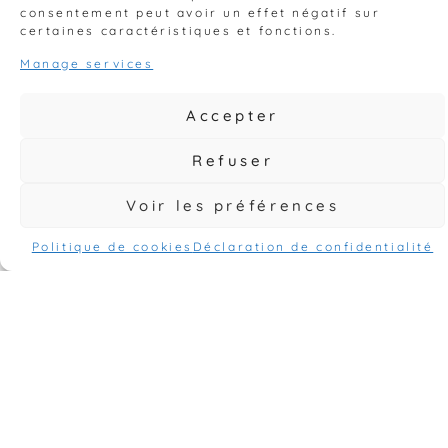
consentement peut avoir un effet négatif sur
certaines caractéristiques et fonctions.
Manage services
Accepter
Refuser
Voir les préférences
Politique de cookies
Déclaration de confidentialité
Gogen Constructions
intervient auprès des
professionnels et des
particuliers pour les
travaux de démolition
à Quimper. Dans ce
sens, nous suivons les
règles strictes en