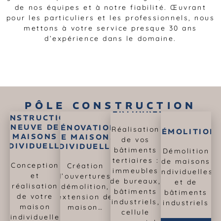
de nos équipes et à notre fiabilité. Œuvrant
pour les particuliers et les professionnels, nous
mettons à votre service presque 30 ans
d’expérience dans le domaine.
CONSTRUCTION
DE BÂTIMENTS
PÔLE CONSTRUCTION
TERTIAIRES
CONSTRUCTION
NEUVE DE
RÉNOVATION
Réalisation
DÉMOLITION
MAISONS
DE MAISONS
de vos
INDIVIDUELLES
INDIVIDUELLES
bâtiments
Démolition
CONSTRUCTION
RÉNOVATION
CONSTRUCTION
tertiaires :
de maisons
NEUVE DE
Conception
Création
DE MAISONS
DE BÂTIMENTS
DÉMOLITION
immeubles
individuelles
MAISONS
et
d’ouvertures,
INDIVIDUELLES
TERTIAIRES
de bureaux,
INDIVIDUELLES
et de
réalisation
démolition,
Découvrir
bâtiments
bâtiments
de votre
extension de
Découvrir
Découvrir
industriels,
industriels
Découvrir
maison
maison…
cellule
individuelle