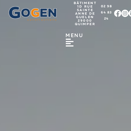
BÂTIMENT
02 98
1D RUE
SAINTE
64 83
ANNE DE
GUELEN
24
29000
QUIMPER