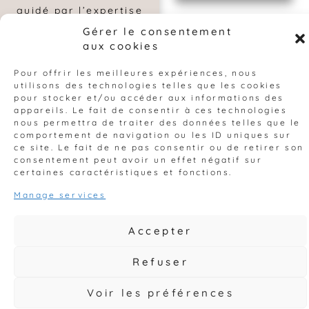
guidé par l’expertise
de son père et ses
Gérer le consentement
20 ans d’expérience,
aux cookies
décide de fonder
une entreprise
Pour offrir les meilleures expériences, nous
spécialisée dans le
utilisons des technologies telles que les cookies
bâtiment.
pour stocker et/ou accéder aux informations des
appareils. Le fait de consentir à ces technologies
Les années passent,
nous permettra de traiter des données telles que le
mais l’ambition ne
comportement de navigation ou les ID uniques sur
faiblit pas. Mais ce
ce site. Le fait de ne pas consentir ou de retirer son
n’est que le début.
consentement peut avoir un effet négatif sur
Monsieur GOGEN
certaines caractéristiques et fonctions.
souhaite bâtir
Manage services
l’avenir de
l’entreprise sur des
fondations humaines
Accepter
solides, où les
salariés sont au
Refuser
cœur de l’action. De
nouveaux projets
Voir les préférences
s’ouvrent en 2023 en